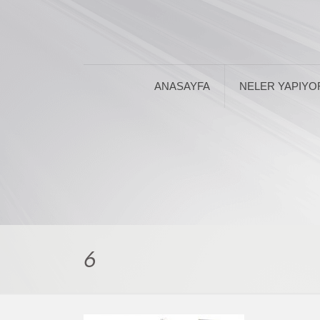
ANASAYFA
NELER YAPIYO
6