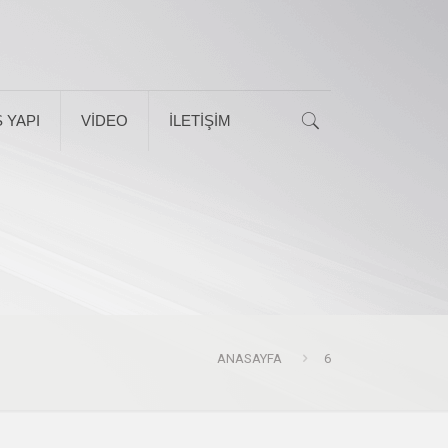
 YAPI
VİDEO
İLETİŞİM
ANASAYFA
6