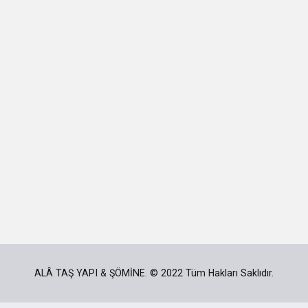
ALÂ TAŞ YAPI & ŞÖMİNE. © 2022 Tüm Hakları Saklıdır.