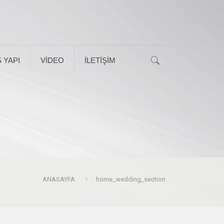
 YAPI
VİDEO
İLETİŞİM
ANASAYFA
home_wedding_section